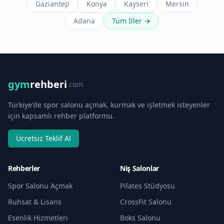
Gaziantep
Konya
Kayseri
Mersin
Adana
Tüm İller →
gym
rehberi
.com
Türkiye'de spor salonu açmak, kurmak ve işletmek isteyenler
için kapsamlı rehber platformu.
Ücretsiz Teklif Al
Rehberler
Niş Salonlar
Spor Salonu Açmak
Pilates Stüdyosu
Ruhsat & Lisans
CrossFit Salonu
Esenlik Hizmetleri
Boks Salonu